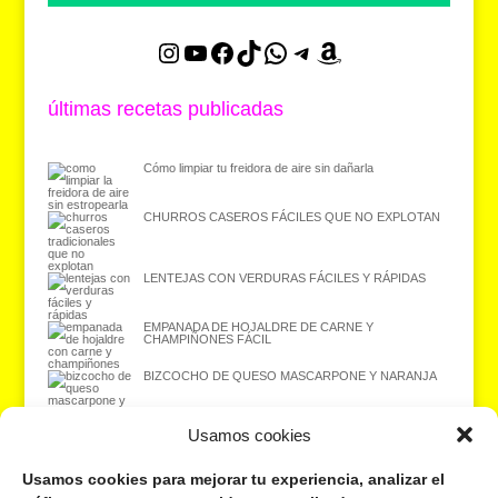
Instagram
YouTube
Facebook
TikTok
WhatsApp
Telegram
Amazon
últimas recetas publicadas
Cómo limpiar tu freidora de aire sin dañarla
CHURROS CASEROS FÁCILES QUE NO EXPLOTAN
LENTEJAS CON VERDURAS FÁCILES Y RÁPIDAS
EMPANADA DE HOJALDRE DE CARNE Y
CHAMPIÑONES FÁCIL
BIZCOCHO DE QUESO MASCARPONE Y NARANJA
Usamos cookies
Usamos cookies para mejorar tu experiencia, analizar el
¿Quieres recibir las recetas en tu correo electrónico? ¡Suscríbete gratis
aquí!