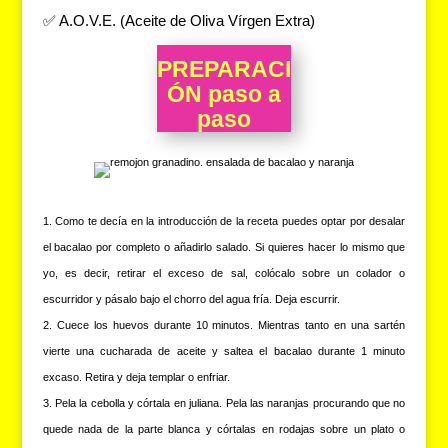
✅ A.O.V.E. (Aceite de Oliva Vírgen Extra)
PREPARACI
ÓN paso a
paso
Como te decía en la introducción de la receta puedes optar por desalar
el bacalao por completo o añadirlo salado. Si quieres hacer lo mismo que
yo, es decir, retirar el exceso de sal, colócalo sobre un colador o
escurridor y pásalo bajo el chorro del agua fría. Deja escurrir.
Cuece los huevos durante 10 minutos. Mientras tanto en una sartén
vierte una cucharada de aceite y saltea el bacalao durante 1 minuto
excaso. Retira y deja templar o enfriar.
Pela la cebolla y córtala en juliana. Pela las naranjas procurando que no
quede nada de la parte blanca y córtalas en rodajas sobre un plato o