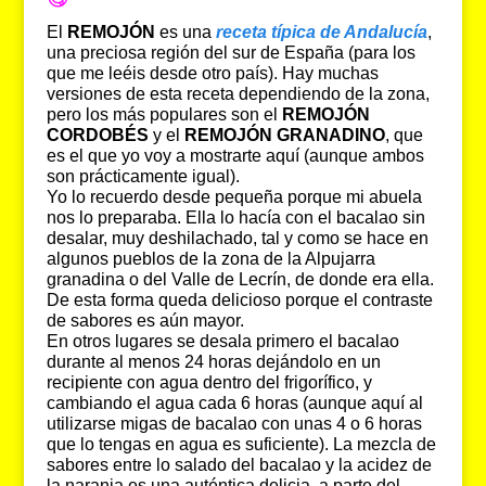
El
REMOJÓN
es una
receta típica de Andalucía
,
una preciosa región del sur de España (para los
que me leéis desde otro país). Hay muchas
versiones de esta receta dependiendo de la zona,
pero los más populares son el
REMOJÓN
CORDOBÉS
y el
REMOJÓN GRANADINO
, que
es el que yo voy a mostrarte aquí (aunque ambos
son prácticamente igual).
Yo lo recuerdo desde pequeña porque mi abuela
nos lo preparaba. Ella lo hacía con el bacalao sin
desalar, muy deshilachado, tal y como se hace en
algunos pueblos de la zona de la Alpujarra
granadina o del Valle de Lecrín, de donde era ella.
De esta forma queda delicioso porque el contraste
de sabores es aún mayor.
En otros lugares se desala primero el bacalao
durante al menos 24 horas dejándolo en un
recipiente con agua dentro del frigorífico, y
cambiando el agua cada 6 horas (aunque aquí al
utilizarse migas de bacalao con unas 4 o 6 horas
que lo tengas en agua es suficiente). La mezcla de
sabores entre lo salado del bacalao y la acidez de
la naranja es una auténtica delicia, a parte del