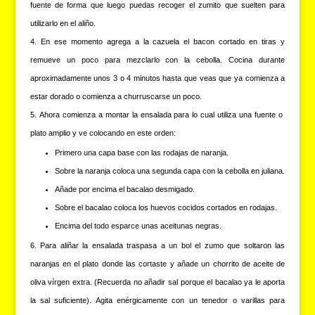
fuente de forma que luego puedas recoger el zumito que suelten para
utilizarlo en el aliño.
En ese momento agrega a la cazuela el bacon cortado en tiras y
remueve un poco para mezclarlo con la cebolla. Cocina durante
aproximadamente unos 3 o 4 minutos hasta que veas que ya comienza a
estar dorado o comienza a churruscarse un poco.
Ahora comienza a montar la ensalada para lo cual utiliza una fuente o
plato amplio y ve colocando en este orden:
Primero una capa base con las rodajas de naranja.
Sobre la naranja coloca una segunda capa con la cebolla en juliana.
Añade por encima el bacalao desmigado.
Sobre el bacalao coloca los huevos cocidos cortados en rodajas.
Encima del todo esparce unas aceitunas negras.
Para aliñar la ensalada traspasa a un bol el zumo que soltaron las
naranjas en el plato donde las cortaste y añade un chorrito de aceite de
oliva vírgen extra. (Recuerda no añadir sal porque el bacalao ya le aporta
la sal suficiente). Agita enérgicamente con un tenedor o varillas para