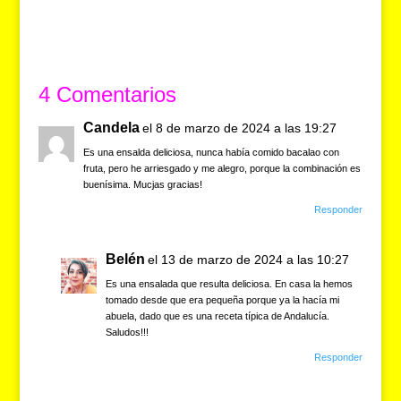
a
h
el
hr
in
o
c
at
e
e
t
m
e
s
gr
a
p
b
A
a
d
ar
4 Comentarios
o
p
m
s
tir
Candela
el 8 de marzo de 2024 a las 19:27
o
p
Es una ensalda deliciosa, nunca había comido bacalao con
k
fruta, pero he arriesgado y me alegro, porque la combinación es
buenísima. Mucjas gracias!
Responder
Belén
el 13 de marzo de 2024 a las 10:27
Es una ensalada que resulta deliciosa. En casa la hemos
tomado desde que era pequeña porque ya la hacía mi
abuela, dado que es una receta típica de Andalucía.
Saludos!!!
Responder