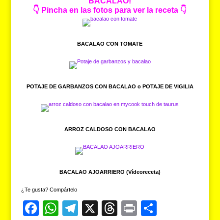
BACALAO!
👇
Pincha en las fotos para ver la receta
👇
BACALAO CON TOMATE
POTAJE DE GARBANZOS CON BACALAO o POTAJE DE VIGILIA
ARROZ CALDOSO CON BACALAO
BACALAO AJOARRIERO (Vídeoreceta)
¿Te gusta? Compártelo
F
W
T
X
T
Pr
C