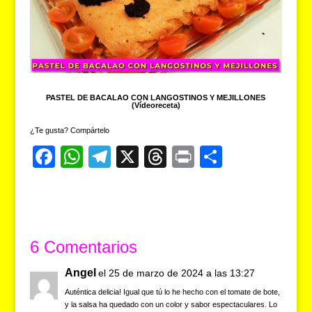
PASTEL DE BACALAO CON LANGOSTINOS Y MEJILLONES
(Vídeoreceta)
¿Te gusta? Compártelo
F
W
T
X
T
Pr
C
a
h
el
hr
in
o
c
at
e
e
t
m
e
s
gr
a
p
b
A
a
d
ar
6 Comentarios
o
p
m
s
tir
Angel
el 25 de marzo de 2024 a las 13:27
o
p
Auténtica delicia! Igual que tú lo he hecho con el tomate de bote,
y la salsa ha quedado con un color y sabor espectaculares. Lo