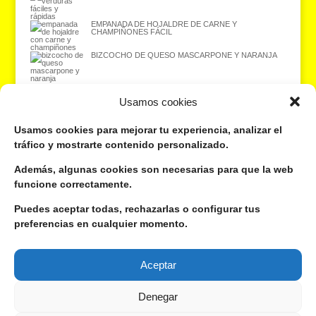
EMPANADA DE HOJALDRE DE CARNE Y
CHAMPIÑONES FÁCIL
BIZCOCHO DE QUESO MASCARPONE Y NARANJA
Usamos cookies
¿Quieres recibir las recetas en tu correo electrónico? ¡Suscríbete gratis
Usamos cookies para mejorar tu experiencia, analizar el
aquí!
tráfico y mostrarte contenido personalizado.
Además, algunas cookies son necesarias para que la web
Dirección de correo electrónico:
funcione correctamente.
Tu nombre o apodo:
Puedes aceptar todas, rechazarlas o configurar tus
preferencias en cualquier momento.
Aceptar
Si te gusta lo que hago, sígueme por aquí:
Denegar