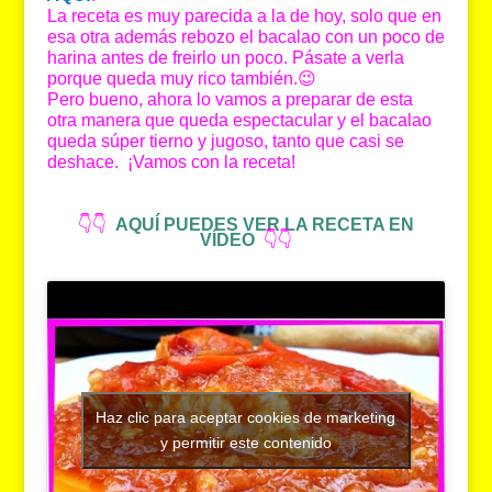
La receta es muy parecida a la de hoy, solo que en
esa otra además rebozo el bacalao con un poco de
harina antes de freirlo un poco. Pásate a verla
porque queda muy rico también.😉
Pero bueno, ahora lo vamos a preparar de esta
otra manera que queda espectacular y el bacalao
queda súper tierno y jugoso, tanto que casi se
deshace. ¡Vamos con la receta!
👇👇
AQUÍ PUEDES VER LA RECETA EN
VÍDEO
👇👇
Haz clic para aceptar cookies de marketing
y permitir este contenido