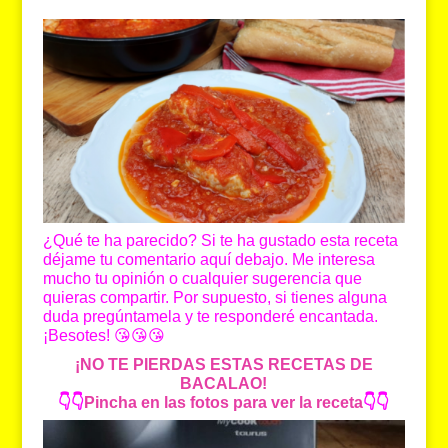
¿Qué te ha parecido? Si te ha gustado esta receta
déjame tu comentario aquí debajo. Me interesa
mucho tu opinión o cualquier sugerencia que
quieras compartir. Por supuesto, si tienes alguna
duda pregúntamela y te responderé encantada.
¡Besotes! 😘😘😘
¡NO TE PIERDAS ESTAS RECETAS DE
BACALAO!
👇👇
Pincha en las fotos para ver la receta
👇👇