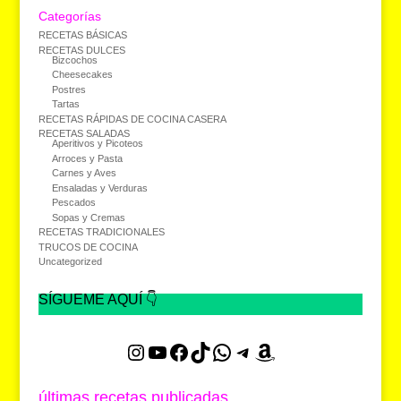
Categorías
RECETAS BÁSICAS
RECETAS DULCES
Bizcochos
Cheesecakes
Postres
Tartas
RECETAS RÁPIDAS DE COCINA CASERA
RECETAS SALADAS
Aperitivos y Picoteos
Arroces y Pasta
Carnes y Aves
Ensaladas y Verduras
Pescados
Sopas y Cremas
RECETAS TRADICIONALES
TRUCOS DE COCINA
Uncategorized
SÍGUEME AQUÍ 👇
Instagram
YouTube
Facebook
TikTok
WhatsApp
Telegram
Amazon
últimas recetas publicadas