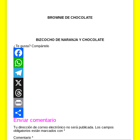
BROWNIE DE CHOCOLATE
BIZCOCHO DE NARANJA Y CHOCOLATE
¿Te gusta? Compártelo
F
a
W
c
h
T
e
a
e
X
b
t
l
T
o
s
e
h
P
Enviar comentario
o
A
g
r
r
C
Tu dirección de correo electrónico no será publicada.
Los campos
obligatorios están marcados con
*
k
p
r
e
i
o
Comentario
*