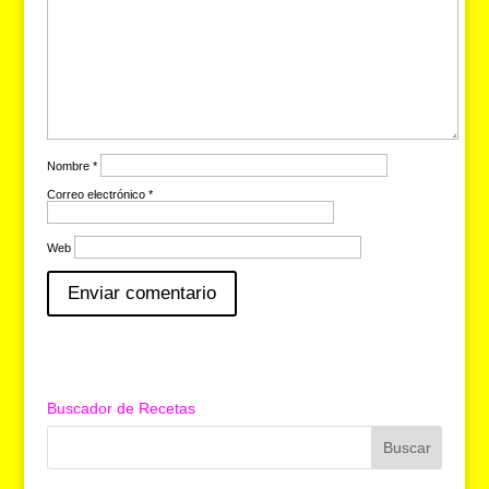
p
a
a
n
m
m
d
t
p
s
a
r
t
Nombre
*
i
Correo electrónico
*
r
Web
Buscador de Recetas