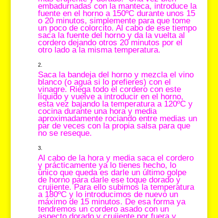
embadurnadas con la manteca, introduce la
fuente en el horno a 150ºC durante unos 15
o 20 minutos, simplemente para que tome
un poco de colorcito. Al cabo de ese tiempo
saca la fuente del horno y da la vuelta al
cordero dejando otros 20 minutos por el
otro lado a la misma temperatura.
Saca la bandeja del horno y mezcla el vino
blanco (o agua si lo prefieres) con el
vinagre. Riega todo el cordero con este
líquido y vuelve a introducir en el horno,
esta vez bajando la temperatura a 120ºC y
cocina durante una hora y media
aproximadamente rociando entre medias un
par de veces con la propia salsa para que
no se reseque.
Al cabo de la hora y media saca el cordero
y prácticamente ya lo tienes hecho, lo
único que queda es darle un último golpe
de horno para darle ese toque dorado y
crujiente. Para ello subimos la temperatura
a 180ºC y lo introducimos de nuevo un
máximo de 15 minutos. De esa forma ya
tendremos un cordero asado con un
aspecto dorado y crujiente por fuera y