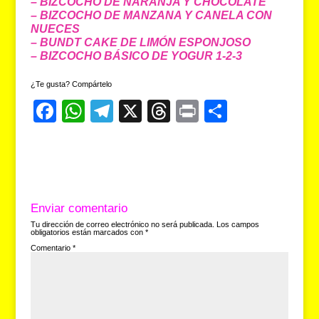
–
BIZCOCHO DE NARANJA Y CHOCOLATE
–
BIZCOCHO DE MANZANA Y CANELA CON
NUECES
– BUNDT CAKE DE LIMÓN ESPONJOSO
– BIZCOCHO BÁSICO DE YOGUR 1-2-3
¿Te gusta? Compártelo
F
W
T
X
T
Pr
C
a
h
el
hr
in
o
c
at
e
e
t
m
e
s
gr
a
p
b
A
a
d
ar
Enviar comentario
o
p
m
s
tir
Tu dirección de correo electrónico no será publicada.
Los campos
obligatorios están marcados con
*
o
p
Comentario
*
k