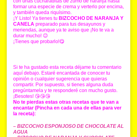
con unas cucharaditas de zumo de naranja hasta
formar una especie de crema y verterlo por encima,
y también queda riquísimo.
¡Y Listo! Ya tienes tu
BIZCOCHO DE NARANJA Y
CANELA
preparado para tus desayunos y
meriendas, aunque ya te aviso que ¡No te va a
durar mucho! 😉
¡Tienes que probarlo!😋
Si te ha gustado esta receta déjame tu comentario
aquí debajo. Estaré encantada de conocer tu
opinión o cualquier sugerencia que quieras
compartir. Por supuesto, si tienes alguna duda
pregúntamela y te responderé con mucho gusto.
¡Besotes! 😘😘😘
No te pierdas estas otras recetas que te van a
encantar (Pincha en cada una de ellas para ver
la receta):
– BIZCOCHO ESPONJOSO DE CHOCOLATE AL
AGUA