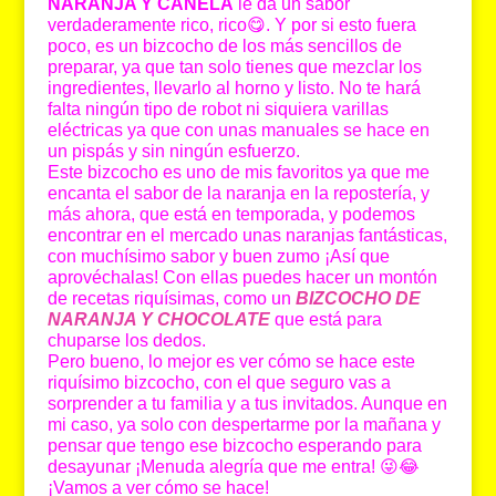
NARANJA Y CANELA
le da un sabor
verdaderamente rico, rico😋. Y por si esto fuera
poco, es un bizcocho de los más sencillos de
preparar, ya que tan solo tienes que mezclar los
ingredientes, llevarlo al horno y listo. No te hará
falta ningún tipo de robot ni siquiera varillas
eléctricas ya que con unas manuales se hace en
un pispás y sin ningún esfuerzo.
Este bizcocho es uno de mis favoritos ya que me
encanta el sabor de la naranja en la repostería, y
más ahora, que está en temporada, y podemos
encontrar en el mercado unas naranjas fantásticas,
con muchísimo sabor y buen zumo ¡Así que
aprovéchalas! Con ellas puedes hacer un montón
de recetas riquísimas, como un
BIZCOCHO DE
NARANJA Y CHOCOLATE
que está para
chuparse los dedos.
Pero bueno, lo mejor es ver cómo se hace este
riquísimo bizcocho, con el que seguro vas a
sorprender a tu familia y a tus invitados. Aunque en
mi caso, ya solo con despertarme por la mañana y
pensar que tengo ese bizcocho esperando para
desayunar ¡Menuda alegría que me entra! 😜😂
¡Vamos a ver cómo se hace!