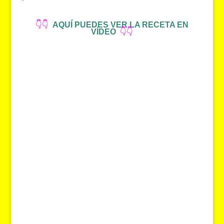
👇👇
AQUÍ PUEDES VER LA RECETA EN
VÍDEO
👇👇