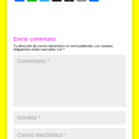
a
h
el
hr
in
o
c
at
e
e
t
m
e
s
gr
a
p
b
A
a
d
ar
Enviar comentario
o
p
m
s
tir
Tu dirección de correo electrónico no será publicada.
Los campos
obligatorios están marcados con
*
o
p
k