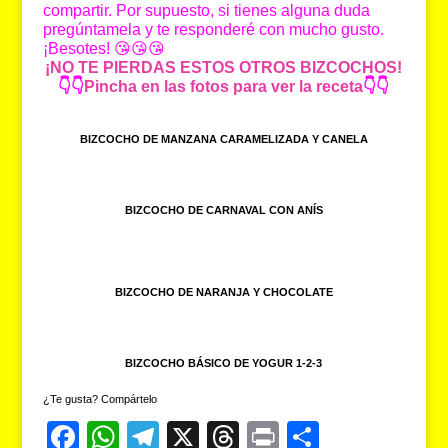
compartir. Por supuesto, si tienes alguna duda
pregúntamela y te responderé con mucho gusto.
¡Besotes! 😘😘😘
¡NO TE PIERDAS ESTOS OTROS BIZCOCHOS!
👇👇
Pincha en las fotos para ver la receta
👇👇
BIZCOCHO DE MANZANA CARAMELIZADA Y CANELA
BIZCOCHO DE CARNAVAL CON ANÍS
BIZCOCHO DE NARANJA Y CHOCOLATE
BIZCOCHO BÁSICO DE YOGUR 1-2-3
¿Te gusta? Compártelo
F
W
T
X
T
Pr
C