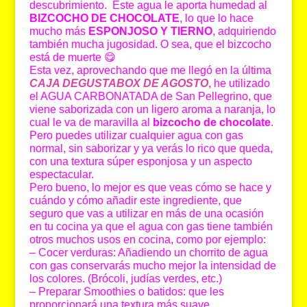
descubrimiento. Este agua le aporta humedad al
BIZCOCHO DE CHOCOLATE
, lo que lo hace
mucho más
ESPONJOSO Y TIERNO
, adquiriendo
también mucha jugosidad. O sea, que el bizcocho
está de muerte 😋
Esta vez, aprovechando que me llegó en la última
CAJA DEGUSTABOX DE AGOSTO
,
he utilizado
el AGUA CARBONATADA de San Pellegrino, que
viene saborizada con un ligero aroma a naranja, lo
cual le va de maravilla al
bizcocho de chocolate
.
Pero puedes utilizar cualquier agua con gas
normal, sin saborizar y ya verás lo rico que queda,
con una textura súper esponjosa y un aspecto
espectacular.
Pero bueno, lo mejor es que veas cómo se hace y
cuándo y cómo añadir este ingrediente, que
seguro que vas a utilizar en más de una ocasión
en tu cocina ya que el agua con gas tiene también
otros muchos usos en cocina, como por ejemplo:
– Cocer verduras: Añadiendo un chorrito de agua
con gas conservarás mucho mejor la intensidad de
los colores. (Brócoli, judías verdes, etc.)
– Preparar Smoothies o batidos: que les
proporcionará una textura más suave.