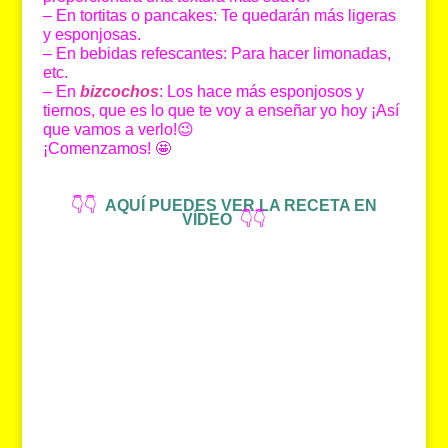
– En tortitas o pancakes: Te quedarán más ligeras
y esponjosas.
– En bebidas refescantes: Para hacer limonadas,
etc.
– En
bizcochos
: Los hace más esponjosos y
tiernos, que es lo que te voy a enseñar yo hoy ¡Así
que vamos a verlo!😉
¡Comenzamos! 🤩
👇👇
AQUÍ PUEDES VER LA RECETA EN
VÍDEO
👇👇