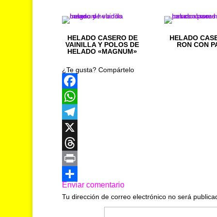
HELADO CASERO DE
HELADO CAS
VAINILLA Y POLOS DE
RON CON P
HELADO «MAGNUM»
¿Te gusta? Compártelo
F
a
W
c
h
T
e
a
e
X
b
t
l
T
o
s
e
h
P
Enviar comentario
o
A
g
r
r
C
Tu dirección de correo electrónico no será publica
k
p
r
e
i
o