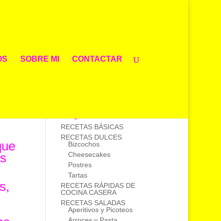
OS
SOBRE MI
CONTACTAR
Buscador de Recetas
Categorías
RECETAS BÁSICAS
RECETAS DULCES
que
Bizcochos
Cheesecakes
os
Postres
Tartas
s,
RECETAS RÁPIDAS DE
COCINA CASERA
RECETAS SALADAS
Aperitivos y Picoteos
Arroces y Pasta