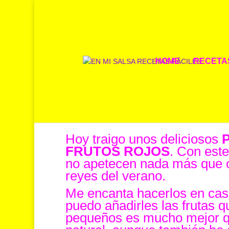
HOME
RECETA
HELADO DE YOGUR Y F
POR
BELÉN
|
12 JUL 2021
|
POSTRES
,
RECETAS DULC
Hoy traigo unos deliciosos
FRUTOS ROJOS
. Con este
no apetecen nada más que c
reyes del verano.
Me encanta hacerlos en cas
puedo añadirles las frutas q
pequeños es mucho mejor q