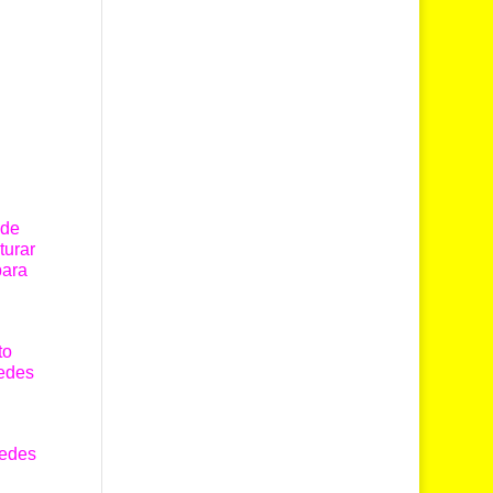
 de
iturar
para
to
uedes
uedes