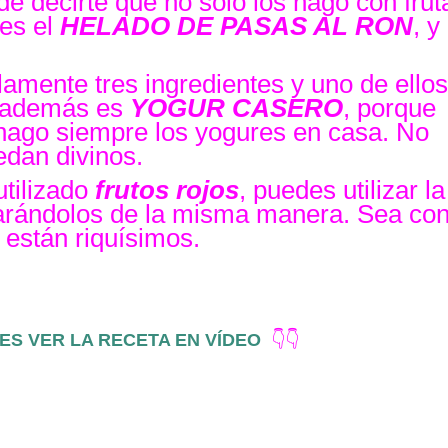
e decirte que no solo los hago con frut
 es el
HELADO DE PASAS AL RON
, y
lamente tres ingredientes y uno de ellos
o además es
YOGUR CASERO
, porque
ago siempre los yogures en casa. No
edan divinos.
tilizado
frutos rojos
, puedes utilizar la
parándolos de la misma manera. Sea con
 están riquísimos.
ES VER LA RECETA EN VÍDEO
👇👇