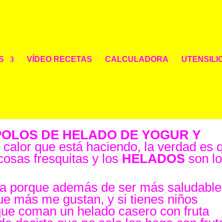
S
VÍDEO RECETAS
CALCULADORA
UTENSILI
RUTOS ROJOS
ES
|
0 COMENTARIOS
POLOS DE HELADO DE YOGUR Y
 calor que está haciendo, la verdad es 
osas fresquitas y los
HELADOS
son l
a porque además de ser más saludable
ue más me gustan, y si tienes niños
ue coman un helado casero con fruta