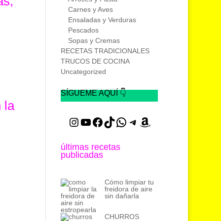
as,
Carnes y Aves
Ensaladas y Verduras
Pescados
Sopas y Cremas
RECETAS TRADICIONALES
TRUCOS DE COCINA
Uncategorized
SÍGUEME AQUÍ 👇
 la
Instagram
YouTube
Facebook
TikTok
WhatsApp
Telegram
Amazon
últimas recetas
publicadas
Cómo limpiar tu
freidora de aire
sin dañarla
CHURROS