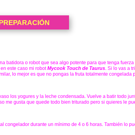
PREPARACIÓN
 una batidora o robot que sea algo potente para que tenga fuerza
o en este caso mi robot
Mycook Touch de Taurus
. Si lo vas a tr
milar, lo mejor es que no pongas la fruta totalmente congelada 
 vaso los yogures y la leche condensada. Vuelve a batir todo jun
so me gusta que quede todo bien triturado pero si quieres le p
a al congelador durante un mínimo de 4 o 6 horas. También lo p