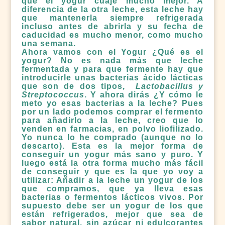
que el yogur cuaje mucho mejor. A
diferencia de la otra leche, esta leche hay
que mantenerla siempre refrigerada
incluso antes de abrirla y su fecha de
caducidad es mucho menor, como mucho
una semana.
Ahora vamos con el Yogur ¿Qué es el
yogur? No es nada más que leche
fermentada y para que fermente hay que
introducirle unas bacterias ácido lácticas
que son de dos tipos,
Lactobacillus y
Streptococcus
. Y ahora dirás ¿Y cómo le
meto yo esas bacterias a la leche? Pues
por un lado podemos comprar el fermento
para añadirlo a la leche, creo que lo
venden en farmacias, en polvo liofilizado.
Yo nunca lo he comprado (aunque no lo
descarto). Esta es la mejor forma de
conseguir un yogur más sano y puro. Y
luego está la otra forma mucho más fácil
de conseguir y que es la que yo voy a
utilizar: Añadir a la leche un yogur de los
que compramos, que ya lleva esas
bacterias o fermentos lácticos vivos. Por
supuesto debe ser un yogur de los que
están refrigerados, mejor que sea de
sabor natural, sin azúcar ni edulcorantes