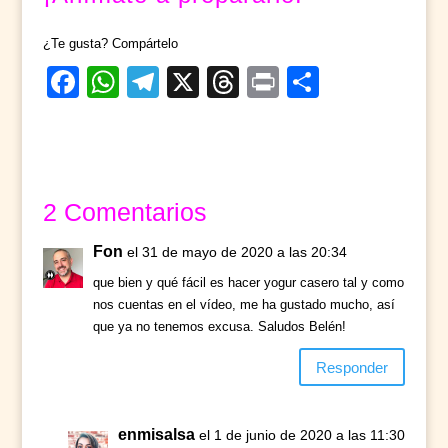
¿Te gusta? Compártelo
F
W
T
X
T
Pr
C
a
h
el
hr
in
o
c
at
e
e
t
m
e
s
gr
a
p
b
A
a
d
ar
2 Comentarios
o
p
m
s
tir
Fon
el 31 de mayo de 2020 a las 20:34
o
p
que bien y qué fácil es hacer yogur casero tal y como
k
nos cuentas en el vídeo, me ha gustado mucho, así
que ya no tenemos excusa. Saludos Belén!
Responder
enmisalsa
el 1 de junio de 2020 a las 11:30