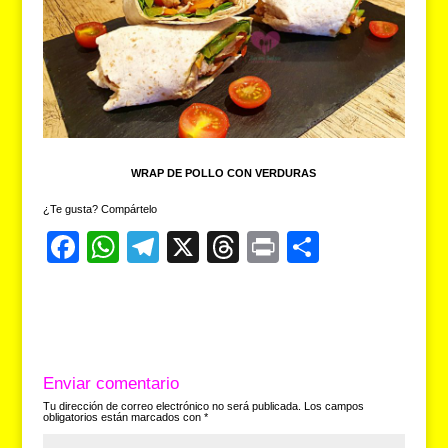
WRAP DE POLLO CON VERDURAS
¿Te gusta? Compártelo
F
W
T
X
T
Pr
C
a
h
el
hr
in
o
c
at
e
e
t
m
e
s
gr
a
p
b
A
a
d
ar
Enviar comentario
o
p
m
s
tir
Tu dirección de correo electrónico no será publicada.
Los campos
obligatorios están marcados con
*
o
p