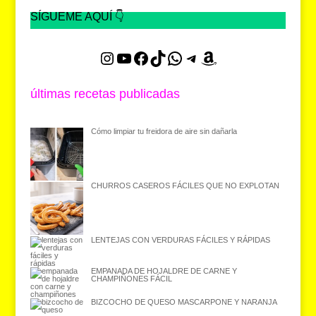
SÍGUEME AQUÍ 👇
Instagram
YouTube
Facebook
TikTok
WhatsApp
Telegram
Amazon
últimas recetas publicadas
Cómo limpiar tu freidora de aire sin dañarla
CHURROS CASEROS FÁCILES QUE NO EXPLOTAN
LENTEJAS CON VERDURAS FÁCILES Y RÁPIDAS
EMPANADA DE HOJALDRE DE CARNE Y
CHAMPIÑONES FÁCIL
BIZCOCHO DE QUESO MASCARPONE Y NARANJA