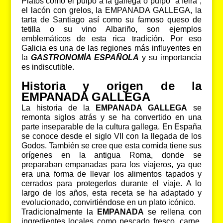
Platos como el pulpo a la gallega o pulpo “a feira”,
el lacón con grelos, la EMPANADA GALLEGA, la
tarta de Santiago así como su famoso queso de
tetilla o su vino Albariño, son ejemplos
emblemáticos de esta rica tradición. Por eso
Galicia es una de las regiones más influyentes en
la
GASTRONOMÍA ESPAÑOLA
y su importancia
es indiscutible.
Historia y origen de la
EMPANADA GALLEGA
La historia de la
EMPANADA GALLEGA
se
remonta siglos atrás y se ha convertido en una
parte inseparable de la cultura gallega. En España
se conoce desde el siglo VII con la llegada de los
Godos. También se cree que esta comida tiene sus
orígenes en la antigua Roma, donde se
preparaban empanadas para los viajeros, ya que
era una forma de llevar los alimentos tapados y
cerrados para protegerlos durante el viaje. A lo
largo de los años, esta receta se ha adaptado y
evolucionado, convirtiéndose en un plato icónico.
Tradicionalmente la
EMPANADA
se rellena con
ingredientes locales como pescado fresco, carne,