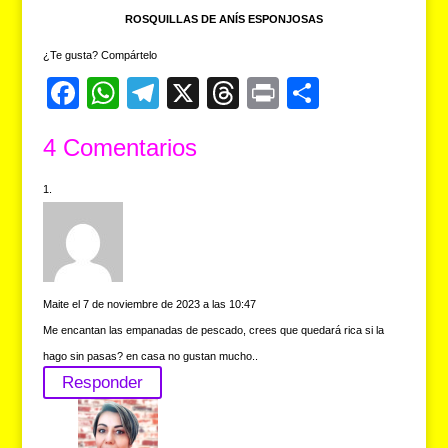
ROSQUILLAS DE ANÍS ESPONJOSAS
¿Te gusta? Compártelo
F
W
T
X
T
Pr
C
a
h
el
hr
in
o
4 Comentarios
c
at
e
e
t
m
e
s
gr
a
p
b
A
a
d
ar
o
p
m
s
tir
o
p
Maite
el 7 de noviembre de 2023 a las 10:47
k
Me encantan las empanadas de pescado, crees que quedará rica si la
hago sin pasas? en casa no gustan mucho..
Responder