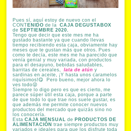
Pues sí, aquí estoy de nuevo con el
CONT
ENIDO
de la
CAJA DEGUSTABOX
de
SEPTIEMBRE 2020.
Tengo que decir que este mes me ha
gustado bastante ya que cuando llevas
tiempo recibiendo esta caja, obviamente hay
meses que te gustan más que otros. Pues
como te decía, este mes me ha parecido que
venía genial y muy variada, con productos
para el desayuno, bebidas saludables,
barritas de cereales,
lata de atún
y
sardinas en aceite, ¡Y hasta unos caramelos
riquísimos!😋 Pero bueno, mejor ahora lo
ves todo😜
Siempre lo digo pero es que es cierto, me
parece súper útil esta caja, porque a parte
de que todo lo que trae nos suele gustar, es
que además me permite conocer nuevos
productos del mercado que quizás sino no
los conocería.
Esta
CAJA MENSUAL
de
PRODUCTOS DE
ALIMENTACIÓN
trae siempre productos muy
variados e ideales para que los disfrute toda