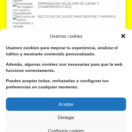
EMPANADA DE HOJALDRE DE CARNE Y
CHAMPIÑONES FÁCIL
BIZCOCHO DE QUESO MASCARPONE Y NARANJA
Usamos cookies
¿Quieres recibir las recetas en tu correo electrónico? ¡Suscríbete gratis
Usamos cookies para mejorar tu experiencia, analizar el
aquí!
tráfico y mostrarte contenido personalizado.
Además, algunas cookies son necesarias para que la web
Dirección de correo electrónico:
funcione correctamente.
Tu nombre o apodo:
Puedes aceptar todas, rechazarlas o configurar tus
preferencias en cualquier momento.
Aceptar
Si te gusta lo que hago, sígueme por aquí:
Denegar
Configurar cookies