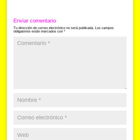
e
s
gr
a
p
b
A
a
d
ar
Enviar comentario
o
p
m
s
tir
Tu dirección de correo electrónico no será publicada.
Los campos
obligatorios están marcados con
*
o
p
k