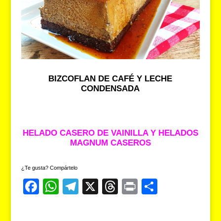
BIZCOFLAN DE CAFÉ Y LECHE
CONDENSADA
HELADO CASERO DE VAINILLA Y HELADOS
MAGNUM CASEROS
¿Te gusta? Compártelo
F
W
T
X
T
Pr
C
a
h
el
hr
in
o
c
at
e
e
t
m