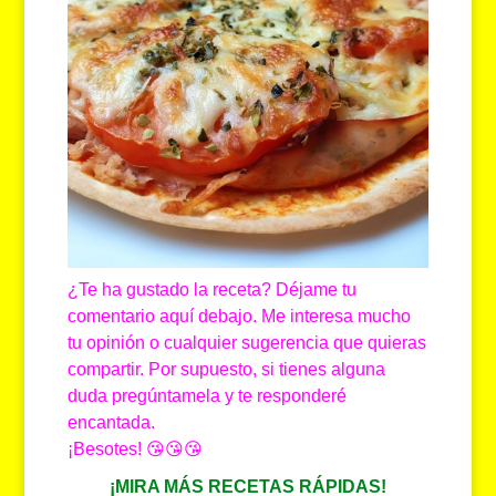
¿Te ha gustado la receta? Déjame tu
comentario aquí debajo. Me interesa mucho
tu opinión o cualquier sugerencia que quieras
compartir. Por supuesto, si tienes alguna
duda pregúntamela y te responderé
encantada.
¡Besotes! 😘😘😘
¡MIRA MÁS RECETAS RÁPIDAS!