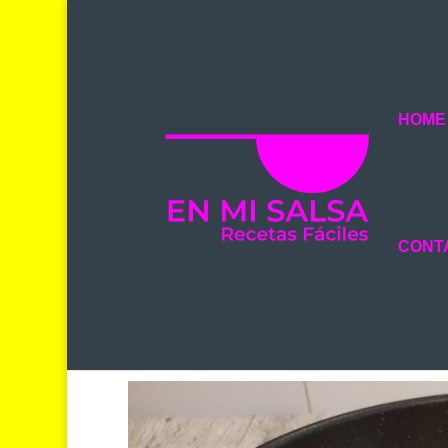
HOME
CONT
WOK DE VERDURAS Y PO
POR
BELÉN
|
12 JUN 2019
|
CARNES Y AVES
,
ENSALAD