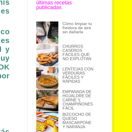
mis
últimas recetas
publicadas
 es
Cómo limpiar tu
freidora de aire
oco
sin dañarla
 es
CHURROS
l y
CASEROS
FÁCILES QUE
muy
NO EXPLOTAN
WOK
LENTEJAS CON
VERDURAS
por
FÁCILES Y
RÁPIDAS
EMPANADA DE
HOJALDRE DE
CARNE Y
CHAMPIÑONES
FÁCIL
BIZCOCHO DE
QUESO
MASCARPONE
Y NARANJA
rás