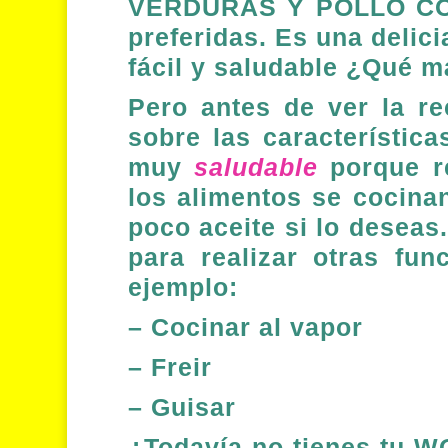
VERDURAS Y POLLO 
preferidas. Es una delic
fácil y saludable ¿Qué 
Pero antes de ver la r
sobre las característic
muy
saludable
porque re
los alimentos se cocina
poco aceite si lo desea
para realizar otras fu
ejemplo:
– Cocinar al vapor
– Freir
– Guisar
¿Todavía no tienes tu 