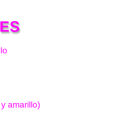
TES
lo
y amarillo)