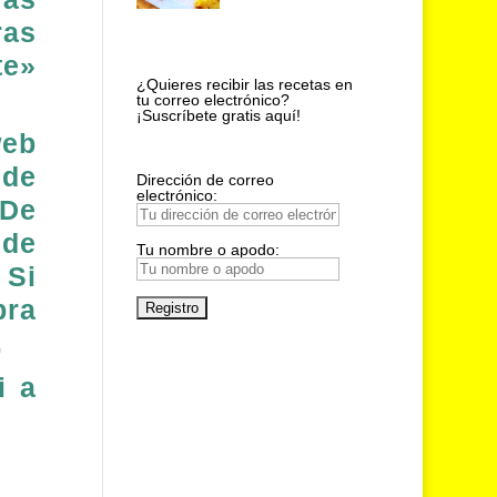
ras
te»
¿Quieres recibir las recetas en
tu correo electrónico?
¡Suscríbete gratis aquí!
web
 de
Dirección de correo
electrónico:
 De
 de
Tu nombre o apodo:
 Si
pra
.
i a