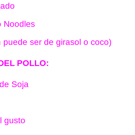
tado
o Noodles
 puede ser de girasol o coco)
DEL POLLO:
de Soja
l gusto