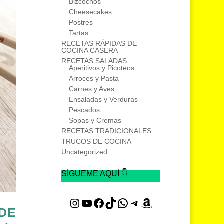
Bizcochos
Cheesecakes
Postres
Tartas
RECETAS RÁPIDAS DE
COCINA CASERA
RECETAS SALADAS
Aperitivos y Picoteos
Arroces y Pasta
Carnes y Aves
Ensaladas y Verduras
Pescados
Sopas y Cremas
RECETAS TRADICIONALES
TRUCOS DE COCINA
Uncategorized
SÍGUEME AQUÍ 👇
Instagram
YouTube
Facebook
TikTok
WhatsApp
Telegram
Amazon
DE