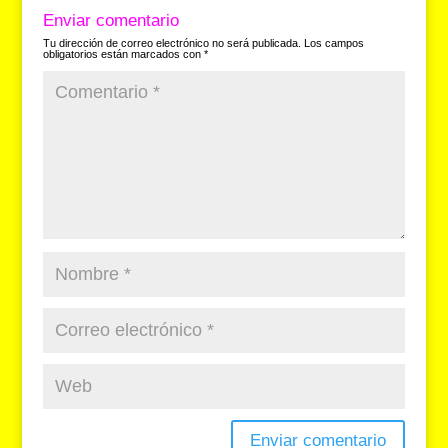
b
A
a
d
ar
Enviar comentario
o
p
m
s
tir
Tu dirección de correo electrónico no será publicada.
Los campos
obligatorios están marcados con
*
o
p
k