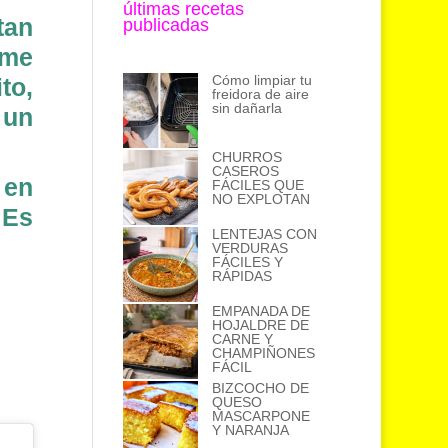
últimas recetas
tan
publicadas
me
Cómo limpiar tu
to,
freidora de aire
sin dañarla
 un
CHURROS
CASEROS
 en
FÁCILES QUE
NO EXPLOTAN
¡Es
LENTEJAS CON
VERDURAS
FÁCILES Y
RÁPIDAS
EMPANADA DE
HOJALDRE DE
CARNE Y
CHAMPIÑONES
FÁCIL
BIZCOCHO DE
QUESO
MASCARPONE
Y NARANJA