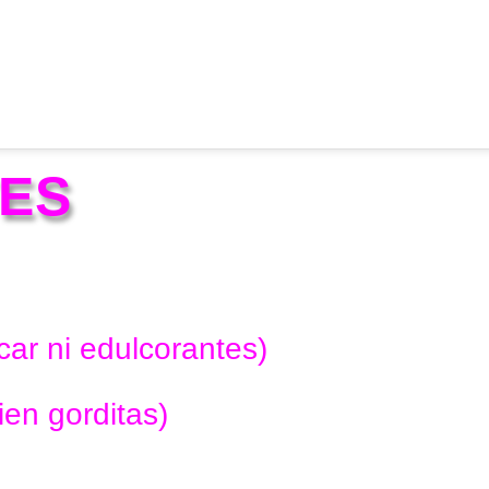
TES
car ni edulcorantes)
ien gorditas)