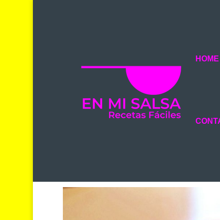
HOME
CONT
CREMA FRÍA DE MELÓN Y 
POR
BELÉN
|
6 JUN 2019
|
SOPAS Y CREMAS
|
0 COMEN