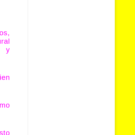
os,
ral
E y
ien
imo
sto