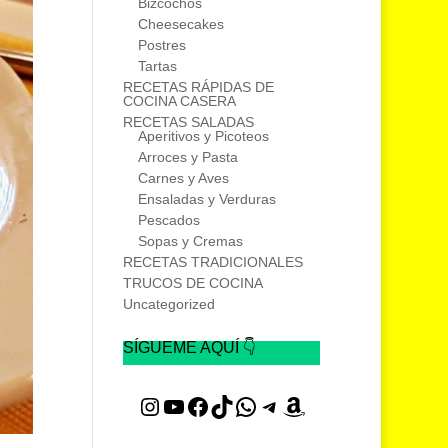
Bizcochos
Cheesecakes
Postres
Tartas
RECETAS RÁPIDAS DE
COCINA CASERA
RECETAS SALADAS
Aperitivos y Picoteos
Arroces y Pasta
Carnes y Aves
Ensaladas y Verduras
Pescados
Sopas y Cremas
RECETAS TRADICIONALES
TRUCOS DE COCINA
Uncategorized
SÍGUEME AQUÍ 👇
Instagram
YouTube
Facebook
TikTok
WhatsApp
Telegram
Amazon