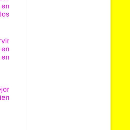
 en
los
vir
 en
 en
jor
ien