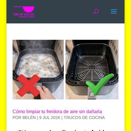
Cómo limpiar tu freidora de aire sin dañarla
POR
BELÉN
|
9 JUL 2026
|
TRUCOS DE COCINA