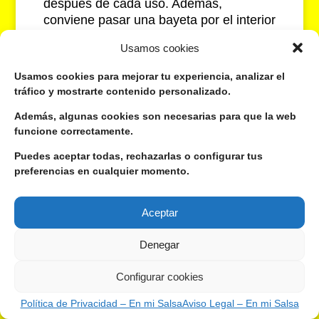
después de cada uso. Además,
conviene pasar una bayeta por el interior
con cierta frecuencia para que no se
Usamos cookies
acumule grasa. Si usas mucho la
freidora, puedes hacer una limpieza más
Usamos cookies para mejorar tu experiencia, analizar el
profunda cada pocas semanas.
tráfico y mostrarte contenido personalizado.
¿Qué hago si queda humedad
Además, algunas cookies son necesarias para que la web
funcione correctamente.
después de limpiarla?
Puedes aceptar todas, rechazarlas o configurar tus
En este caso, seca muy bien con papel
preferencias en cualquier momento.
de cocina y deja la freidora abierta un
buen rato. También puedes usar un
secador de pelo con aire caliente para
Aceptar
secar la zona de la resistencia. Lo ideal
es no enchufarla hasta estar segura de
Denegar
que está completamente seca.
Configurar cookies
¿Qué freidora de aire comprar?
Política de Privacidad – En mi Salsa
Aviso Legal – En mi Salsa
Depende del uso que le vayas a dar. Si