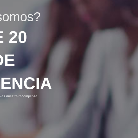
 somos?
 20
DE
IENCIA
ón es nuestra recompensa