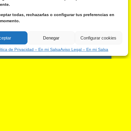
ente.
eptar todas, rechazarlas o configurar tus preferencias en
 momento.
ceptar
Denegar
Configurar cookies
ítica de Privacidad – En mi Salsa
Aviso Legal – En mi Salsa
e los recursos humanos, interesado en todo lo
 formación, la noticia no me pasó desapercibida.
atuito de formación para personas
 competencias debía adquirir todo candidato para
l mercado laboral? Pues bien, las competencias
 el entorno 2.0 o competencias digitales: