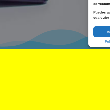
correctam
Puedes ac
cualquier
A
Pol
Equipo humano
Como profesional del mundo d
relacionado con el empleo y la
Google lanzaba un proyecto gr
desempleadas: Actívate. ¿Qué
mantenerse activo en el actua
indispensables se centraban en