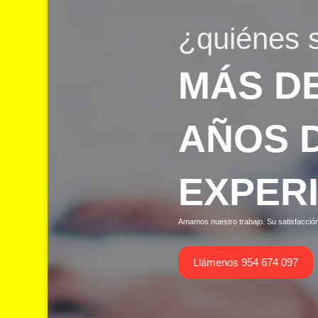
¿quiénes
MÁS DE
AÑOS 
EXPER
Amamos nuestro trabajo. Su satisfacci
Llámenos 954 674 097