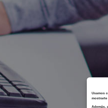
Usamos coo
mostrarte
Además, a