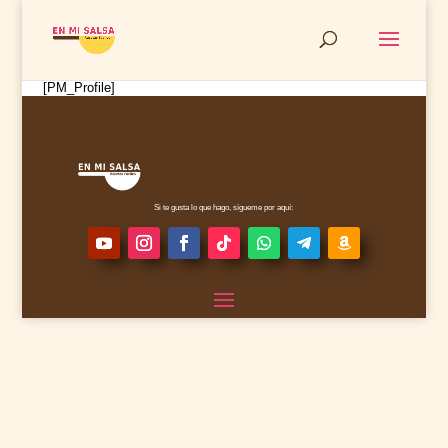
[PM_Profile]
Si te gusta lo que hago, sígueme por aquí: